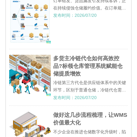
订单错发、货品漏发引发持续客诉，正
在持续侵蚀仓储履约价值。在订单规模
持续扩张、SKU不断丰富的环境下，单
发布时间：2026/07/20
纯依靠人员自律管控发货质量，容错空
间极低。售后赔付、二次物流成本、客
户信任受损，这些隐性成本长期
多货主冷链代仓如何高效控
品?标领仓库管理系统赋能仓
储提质增效
冷链第三方代仓是供应链体系中的关键
环节，区别于普通仓储，冷链代仓需要
同时服务多个货主，货品品类繁杂、温
发布时间：2026/07/20
区要求严苛、周转节奏快，且每一位客
户都对货品安全、批次溯源、库存精准
做好这几步流程梳理，让WMS
度有着极高要求。当下，不少中
价值最大化
不少企业在推进仓储数字化升级时，陷