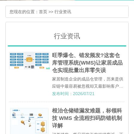
您现在的位置：
首页
>>
行业资讯
行业资讯
旺季爆仓、错发频发?这套仓
库管理系统(WMS)让家居成品
仓实现批量出库零失误
家居制造企业的成品仓管理，历来是供
应链中最容易被忽视却又最影响客户体
验的环节。成品下线后能否快速归位、
发布时间：2026/07/21
客户订单能否准时发出、库存数据是否
精准可信，这些看似基础的问题，往往
根治仓储错漏发难题，标领科
成为制约企业发展的隐形瓶颈。
技 WMS 全流程扫码防错机制
详解