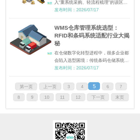
入“重系统采购、轻流程梳理”的误区，
盲目上线WMS后，出现系统与业务脱
发布时间：2026/07/17
节、员工操作适配困难、数据流转不畅
等诸多问题，不仅无法发挥数字化管理
WMS仓库管理系统选型：
优势，反而增加仓储运营成本与
RFID和条码系统适配行业大揭
秘
在仓储数字化转型进程中，很多企业都
会陷入选型困境：传统条码仓储系统尚
能使用，却频繁出现效率瓶颈，而RFID
发布时间：2026/07/17
智能仓储方案热度居高不下，却不确定
是否适配自身行业场景与经营成本。选
5
第一页
上一页
3
4
6
7
型失误不仅会造成资源浪费，还
8
9
10
11
12
下一页
末页